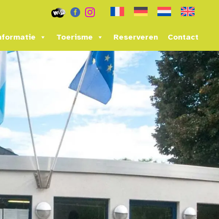


nformatie
Toerisme
Reserveren
Contact