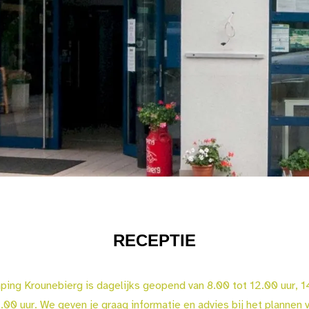
RECEPTIE
ing Krounebierg is dagelijks geopend van 8.00 tot 12.00 uur, 1
00 uur. We geven je graag informatie en advies bij het plannen va