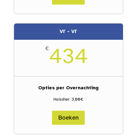
vr - vr
434
€
Opties per Overnachting
Huisdier: 3,00€
Boeken