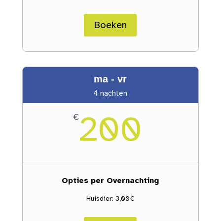
Boeken
ma - vr
4 nachten
200
€
Opties per Overnachting
Huisdier: 3,00€