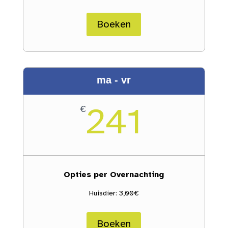
Boeken
ma - vr
241
€
Opties per Overnachting
Huisdier: 3,00€
Boeken