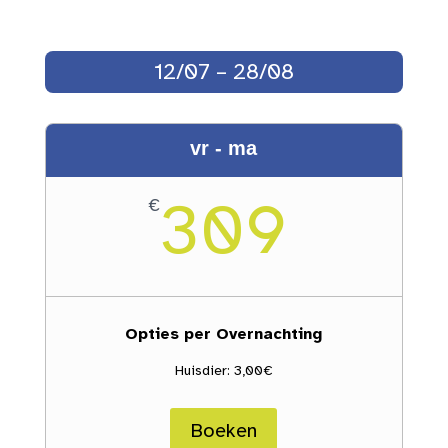
12/07 – 28/08
vr - ma
309
€
Opties per Overnachting
Huisdier: 3,00€
Boeken