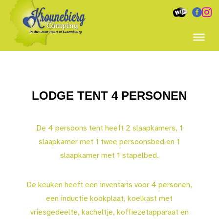


LODGE TENT 4 PERSONEN
De 4 persoons tent heeft 2 slaapkamers, 1
slaapkamer met 1 twee persoonsbed en 1
slaapkamer met 1 stapelbed.
De keuken heeft een inventaris voor 4 personen,
een inductie kookplaat, koelkast met
vriesgedeelte, kacheltje, koffiezetapparaat en