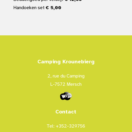
Handoeken set
€ 5,00
Camping Krounebierg
2, rue du Camping
L-7572 Mersch
Contact
Tel: +352-329756