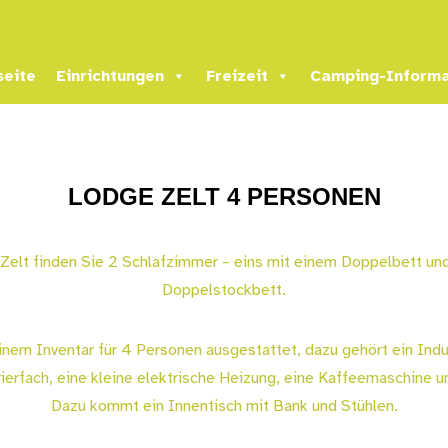
seite
Einrichtungen
Freizeit
Camping-Informa
LODGE ZELT 4 PERSONEN
Zelt finden Sie 2 Schlafzimmer – eins mit einem Doppelbett und
Doppelstockbett.
einem Inventar für 4 Personen ausgestattet, dazu gehört ein Indu
ierfach, eine kleine elektrische Heizung, eine Kaffeemaschine 
Dazu kommt ein Innentisch mit Bank und Stühlen.