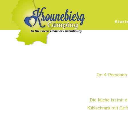
Start
Im 4 Personen 
Die Küche ist mit 
Kühlschrank mit Gefr