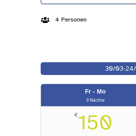
4 Personen

30/03-24/
Fr - Mo
3 Nächte
150
€