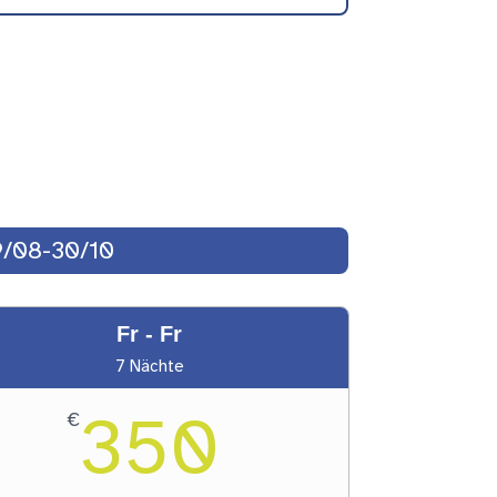
9/08-30/10
Fr - Fr
7 Nächte
350
€