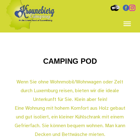


CAMPING POD
Wenn Sie ohne Wohnmobil/Wohnwagen oder Zelt
durch Luxemburg reisen, bieten wir die ideale
Unterkunft für Sie. Klein aber fein!
Eine Wohnung mit hohem Komfort aus Holz gebaut
und gut isoliert, ein kleiner Kühlschrank mit einem
Gefrierfach. Sie können bequem wohnen. Man kann
Decken und Bettwäsche mieten.