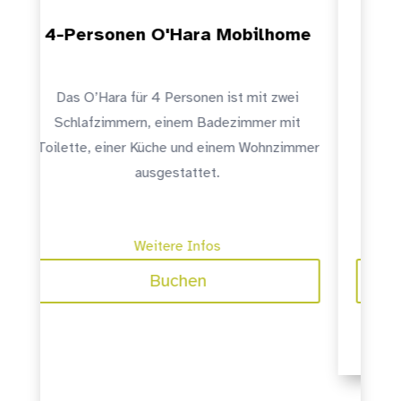
me
6-Personen O'Hara Mobilhome
i
Das O’Hara für 6 Personen verfügt über drei
t
Schlafzimmer, ein Badezimmer, eine
O’
mmer
separate Toilette, eine Küche und ein
mit
Wohnzimmer.
Weitere Infos
Buchen