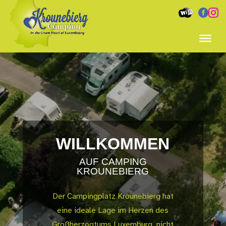


WILLKOMMEN
AUF CAMPING
KROUNEBIERG
Der Campingplatz Krounebierg hat
eine ideale Lage im Herzen des
Großherzogtums Luxemburg, nicht