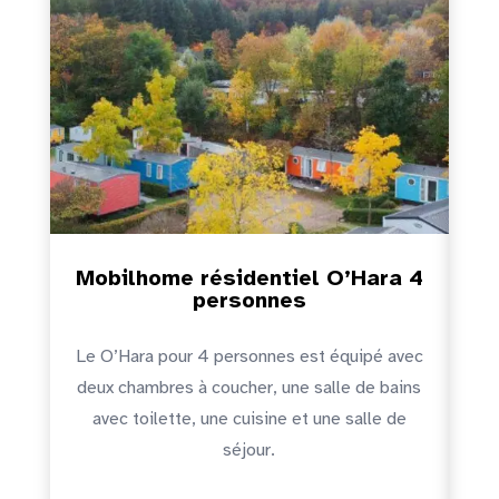
a 4
Mobilhome résidentiel O’Hara 6
M
personnes
vec
Le O’Hara pour 6 personnes est équipé de
ins
trois chambres, d’une salle de bains, toilette
ré
de
séparé, d’une cuisine et d’une salle de séjour.
éq