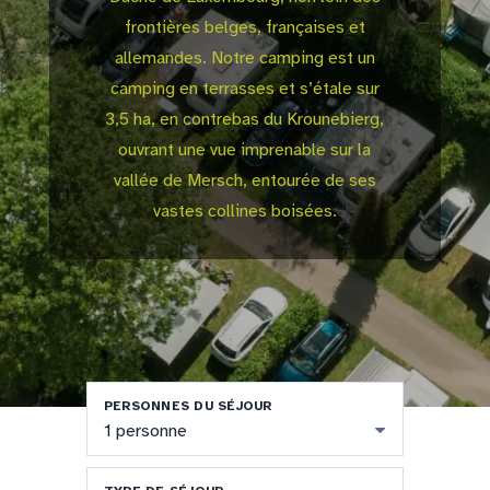
frontières belges, françaises et
allemandes. Notre camping est un
camping en terrasses et s’étale sur
3,5 ha, en contrebas du Krounebierg,
ouvrant une vue imprenable sur la
vallée de Mersch, entourée de ses
vastes collines boisées.
PERSONNES DU SÉJOUR
1 personne