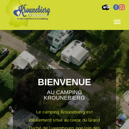


BIENVENUE
AU CAMPING
KROUNEBIERG
Le camping Krounebierg est
idéalement situé au coeur du Grand
Duché de Luxembourg, non loin des