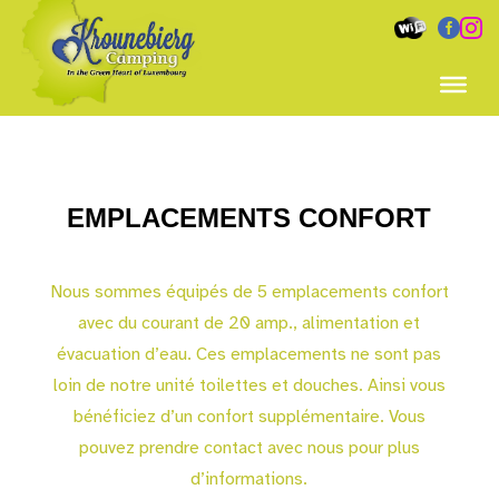


EMPLACEMENTS CONFORT
Nous sommes équipés de 5 emplacements confort
avec du courant de 20 amp., alimentation et
évacuation d’eau. Ces emplacements ne sont pas
loin de notre unité toilettes et douches. Ainsi vous
bénéficiez d’un confort supplémentaire. Vous
pouvez prendre contact avec nous pour plus
d’informations.