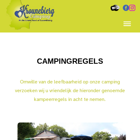


CAMPINGREGELS
Omwille van de leefbaarheid op onze camping
verzoeken wij u vriendelijk de hieronder genoemde
kampeerregels in acht te nemen.