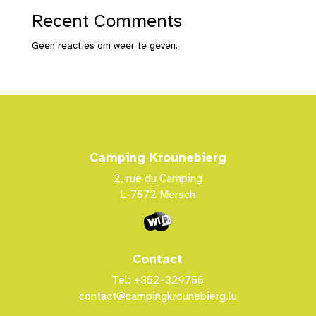
Recent Comments
Geen reacties om weer te geven.
Camping Krounebierg
2, rue du Camping
L-7572 Mersch
Contact
Tel: +352-329756
contact@campingkrounebierg.lu