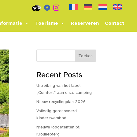


nformatie
Toerisme
Reserveren
Contact
Zoeken
Recent Posts
Uitreiking van het label
„Comfort“ aan onze camping
Nieuw recyclingplan 2026
Volledig gerenoveerd
kinderzwembad
Nieuwe lodgetenten bij
Krounebierg